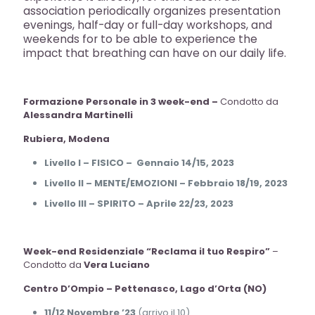
association periodically organizes presentation
evenings, half-day or full-day workshops, and
weekends for to be able to experience the
impact that breathing can have on our daily life.
Formazione Personale in 3 week-end –
Condotto da
Alessandra Martinelli
Rubiera, Modena
Livello I – FISICO – Gennaio 14/15, 2023
Livello II – MENTE/EMOZIONI – Febbraio 18/19, 2023
Livello III – SPIRITO – Aprile 22/23, 2023
Week-end Residenziale “Reclama il tuo Respiro”
–
Condotto da
Vera Luciano
Centro D’Ompio – Pettenasco, Lago d’Orta (NO)
11/12 Novembre ’23
(arrivo il 10)