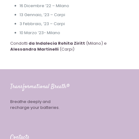
16 Dicembre ‘22 – Milano
13 Gennaio, ‘23 – Carpi
3 Febbraio, ‘23 – Carpi
10 Marzo ‘23- Milano
Condotti
da Indalecia Rohita Ziritt
(Milano) e
Alessandra Martinelli
(Carpi)
Transformational Breath®
Breathe deeply and
recharge your batteries.
Contacts